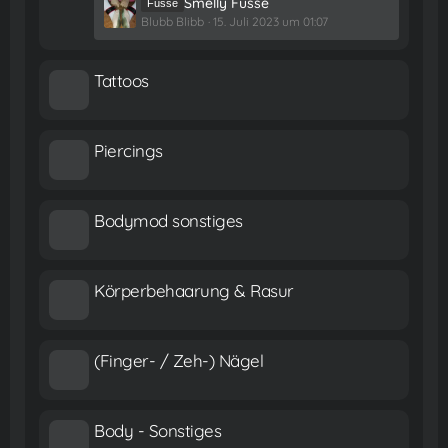
Smelly Füsse
Füsse
e
Blubb Blibb
15. Juli 2023 um 01:07
t
z
t
Tattoos
e
B
e
Piercings
i
t
r
ä
Bodymod sonstiges
g
e
Körperbehaarung & Rasur
(Finger- / Zeh-) Nägel
Body - Sonstiges