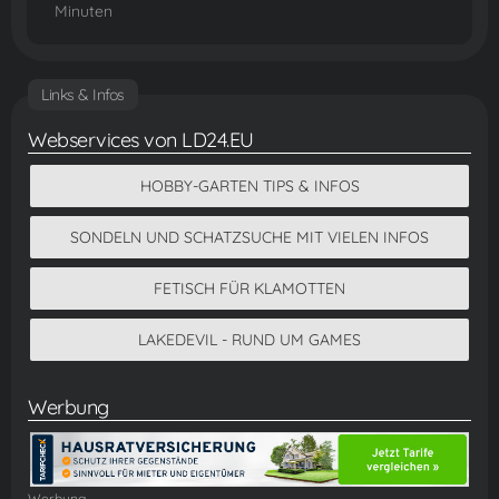
Minuten
Links & Infos
Webservices von LD24.EU
HOBBY-GARTEN TIPS & INFOS
SONDELN UND SCHATZSUCHE MIT VIELEN INFOS
FETISCH FÜR KLAMOTTEN
LAKEDEVIL - RUND UM GAMES
Werbung
Werbung