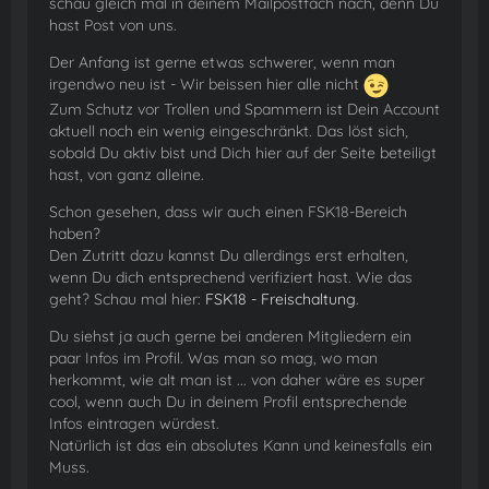
schau gleich mal in deinem Mailpostfach nach, denn Du
hast Post von uns.
Der Anfang ist gerne etwas schwerer, wenn man
irgendwo neu ist - Wir beissen hier alle nicht
Zum Schutz vor Trollen und Spammern ist Dein Account
aktuell noch ein wenig eingeschränkt. Das löst sich,
sobald Du aktiv bist und Dich hier auf der Seite beteiligt
hast, von ganz alleine.
Schon gesehen, dass wir auch einen FSK18-Bereich
haben?
Den Zutritt dazu kannst Du allerdings erst erhalten,
wenn Du dich entsprechend verifiziert hast. Wie das
geht? Schau mal hier:
FSK18 - Freischaltung
.
Du siehst ja auch gerne bei anderen Mitgliedern ein
paar Infos im Profil. Was man so mag, wo man
herkommt, wie alt man ist ... von daher wäre es super
cool, wenn auch Du in deinem Profil entsprechende
Infos eintragen würdest.
Natürlich ist das ein absolutes Kann und keinesfalls ein
Muss.