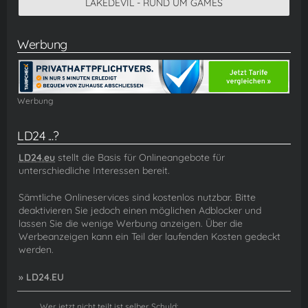
LAKEDEVIL - RUND UM GAMES
Werbung
Werbung
LD24 ...?
LD24.eu
stellt die Basis für Onlineangebote für
unterschiedliche Interessen bereit.
Sämtliche Onlineservices sind kostenlos nutzbar. Bitte
deaktivieren Sie jedoch einen möglichen Adblocker und
lassen Sie die wenige Werbung anzeigen. Über die
Werbeanzeigen kann ein Teil der laufenden Kosten gedeckt
werden.
» LD24.EU
Wer jetzt nicht teilt ist selber Schuld: