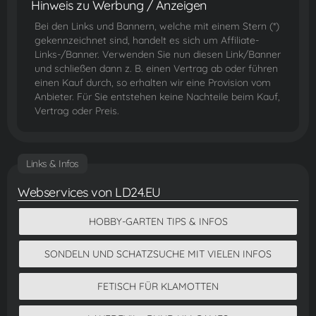
Hinweis zu Werbung / Anzeigen
Bei den Links und Bannern, welche mit einem Stern (*)
gekennzeichnet sind, handelt es sich um Affiliate-
Links-/Banner. Verwenden Sie nun diesen Link/Banner
und schließen dann z. B. einen Vertrag ab oder führen
einen Kauf durch, so erhalten wir eine Provision vom
Anbieter. Für Sie entstehen keine Nachteile beim Kauf,
Vertrag oder Preis.
Links & Infos
Webservices von LD24.EU
HOBBY-GARTEN TIPS & INFOS
SONDELN UND SCHATZSUCHE MIT VIELEN INFOS
FETISCH FÜR KLAMOTTEN