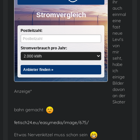
ihr
auch
Stromvergleich
einmal
eine
fast
Postleitzahl:
neue
Levi's
von
Stromverbrauch pro Jahr:
mir
seht,
habe
Anbieter finden »
ich
einige
Bilder
davon
Anzeige*
an der
Skater
bahn gemacht
fetisch24.eu/easymedia/image/675/
Etwas Nervenkitzel muss schon sein