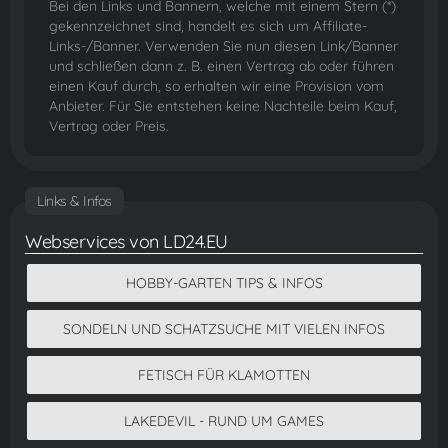
Bei den Links und Bannern, welche mit einem Stern (*)
gekennzeichnet sind, handelt es sich um Affiliate-
Links-/Banner. Verwenden Sie nun diesen Link/Banner
und schließen dann z. B. einen Vertrag ab oder führen
einen Kauf durch, so erhalten wir eine Provision vom
Anbieter. Für Sie entstehen keine Nachteile beim Kauf,
Vertrag oder Preis.
Links & Infos
Webservices von LD24.EU
HOBBY-GARTEN TIPS & INFOS
SONDELN UND SCHATZSUCHE MIT VIELEN INFOS
FETISCH FÜR KLAMOTTEN
LAKEDEVIL - RUND UM GAMES