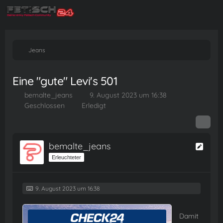
Jeans
Eine "gute" Levi's 501
bemalte_jeans
9. August 2023 um 16:38
Geschlossen
Erledigt
bemalte_jeans
Erleuchteter
9. August 2023 um 16:38
Damit