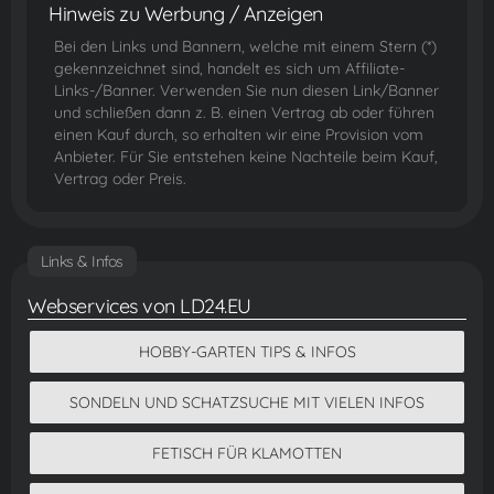
Hinweis zu Werbung / Anzeigen
Bei den Links und Bannern, welche mit einem Stern (*)
gekennzeichnet sind, handelt es sich um Affiliate-
Links-/Banner. Verwenden Sie nun diesen Link/Banner
und schließen dann z. B. einen Vertrag ab oder führen
einen Kauf durch, so erhalten wir eine Provision vom
Anbieter. Für Sie entstehen keine Nachteile beim Kauf,
Vertrag oder Preis.
Links & Infos
Webservices von LD24.EU
HOBBY-GARTEN TIPS & INFOS
SONDELN UND SCHATZSUCHE MIT VIELEN INFOS
FETISCH FÜR KLAMOTTEN