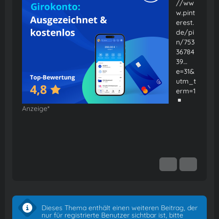
//ww
w.pint
erest.
de/pi
n/753
36784
39…
e=31&
utm_t
erm=1
Anzeige*
Dieses Thema enthält einen weiteren Beitrag, der
nur für registrierte Benutzer sichtbar ist, bitte