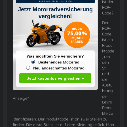
ist der
PC9-
Jetzt Motorradversicherung
Code?
vergleichen!
Der
PC9-
Code
ist ein
Produ
ktcode
Was möchten Sie versichern?
, um
Bestehendes Motorrad
den
Stil
Neu angeschafftes Motorrad
und
Jetzt kostenlos vergleichen »
die
Ausfü
hrung
der
Anzeige*
Levi's-
Produ
kte zu
identifizieren. Der Produktcode ist an zwei Stellen zu
finden. Die erste Stelle ist auf dem Kleidungsstück. Man