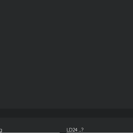
g
LD24 ...?