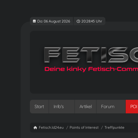
Do: 06 August 2026
20:28:45 Uhr
Start
Info's
Artikel
Forum
POI
Fetisch.ld24.eu
Points of Interest
Treffpunkte