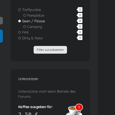
Treffpunkte
0
Parkplätze
0
Seen / Flüsse
0
Camping
0
FKK
0
Dirty & Nass
0
Filter zurücksetzen
Unterstützen
Unterstütze mich beim Betrieb des
Forums
Kaffee ausgeben für:
1
2,50 €