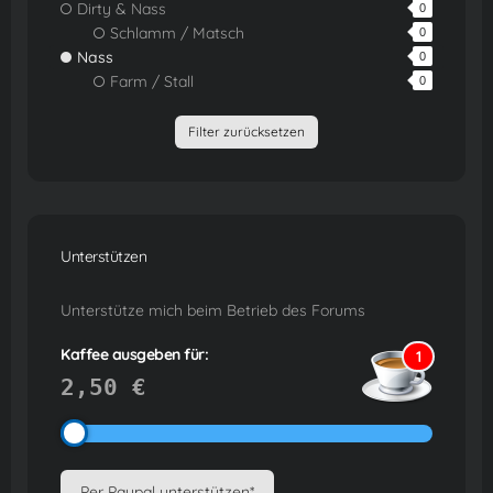
Dirty & Nass
0
Schlamm / Matsch
0
Nass
0
Farm / Stall
0
Filter zurücksetzen
Unterstützen
Unterstütze mich beim Betrieb des Forums
Kaffee ausgeben für:
1
2,50 €
Per Paypal unterstützen*