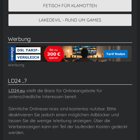
FETISCH FÜR KLAMOTTEN
LAKEDEVIL - RUND UM GAMES
Werbung
Werbung
LD24 ...?
LD24.eu
stellt die Basis für Onlineangebote für
unterschiedliche Interessen bereit.
Sämtliche Onlineservices sind kostenlos nutzbar. Bitte
deaktivieren Sie jedoch einen möglichen Adblocker und
lassen Sie die wenige Werbung anzeigen. Über die
Werbeanzeigen kann ein Teil der laufenden Kosten gedeckt
werden.