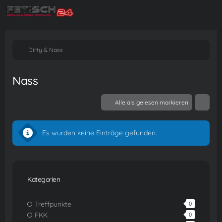
Dirty & Nass
Nass
Alle als gelesen markieren
Es wurden keine Einträge gefunden.
Kategorien
Treffpunkte
0
FKK
0