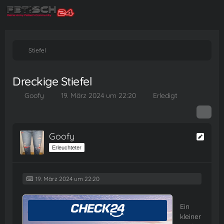
Stiefel
Dreckige Stiefel
Goofy
19. März 2024 um 22:20
Erledigt
Goofy
Erleuchteter
19. März 2024 um 22:20
Ein
kleiner