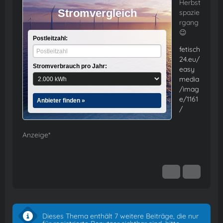
Herbst
Stromvergleich
spazie
rgang
😉
Postleitzahl:
fetisch
24.eu/
Stromverbrauch pro Jahr:
easy
media
/imag
e/1161
Anbieter finden »
/
Anzeige*
Dieses Thema enthält 7 weitere Beiträge, die nur