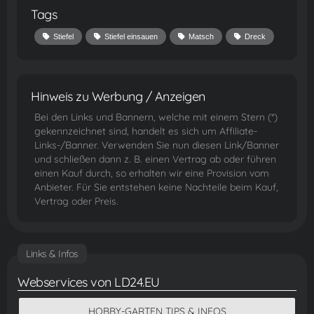
Tags
Stiefel
Stiefel einsauen
Matsch
Dreck
Hinweis zu Werbung / Anzeigen
Bei den Links und Bannern, welche mit einem Stern (*)
gekennzeichnet sind, handelt es sich um Affiliate-
Links-/Banner. Verwenden Sie nun diesen Link/Banner
und schließen dann z. B. einen Vertrag ab oder führen
einen Kauf durch, so erhalten wir eine Provision vom
Anbieter. Für Sie entstehen keine Nachteile beim Kauf,
Vertrag oder Preis.
Links & Infos
Webservices von LD24.EU
HOBBY-GARTEN TIPS & INFOS