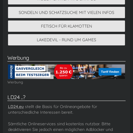
SONDELN UND SCHATZSUCHE MIT VIELEN INFOS
FETISCH FÜR KLAMOTTEN
LAKEDEVIL - RUND UM GAMES
Werbung
Werbung
LD24 ...?
LD24.eu
stellt die Basis für Onlineangebote für
unterschiedliche Interessen bereit.
Sämtliche Onlineservices sind kostenlos nutzbar. Bitte
deaktivieren Sie jedoch einen möglichen Adblocker und