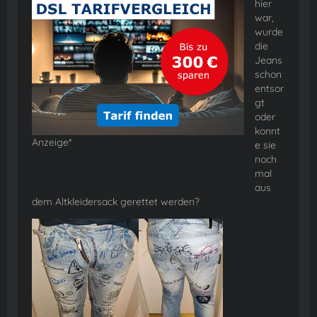
hier
war,
wurde
die
Jeans
schon
entsor
gt
oder
konnt
Anzeige*
e sie
noch
mal
aus
dem Altkleidersack gerettet werden?